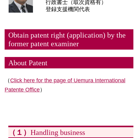
行政書士（取次資格有）
登録支援機関代表
Obtain patent right (application) by the
former patent examiner
About Patent
（
Click here for the page of Uemura International
Patente Office
）
（１）
Handling business